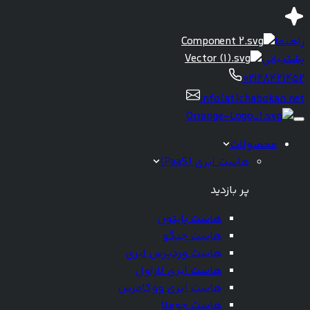
راهنما
پشتیبانی
02128421452
info(at)chabokan.net
محصولات
هاست ابری (PaaS)
پر بازدید
هاست پایتون
هاست جنگو
هاست وردپرس ابری
هاست ابری لاراول
هاست ابری ووکامرس
هاست جوملا