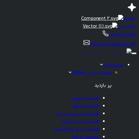
راهنما
پشتیبانی
02128421452
info(at)chabokan.net
محصولات
هاست ابری (PaaS)
پر بازدید
هاست پایتون
هاست جنگو
هاست وردپرس ابری
هاست ابری لاراول
هاست ابری ووکامرس
هاست جوملا