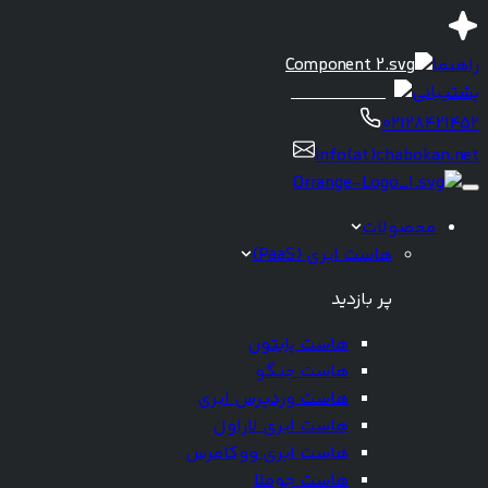
راهنما
پشتیبانی
02128421452
info(at)chabokan.net
محصولات
هاست ابری (PaaS)
پر بازدید
هاست پایتون
هاست جنگو
هاست وردپرس ابری
هاست ابری لاراول
هاست ابری ووکامرس
هاست جوملا