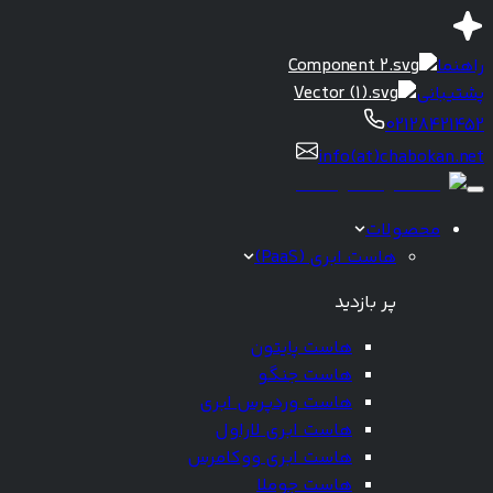
راهنما
پشتیبانی
02128421452
info(at)chabokan.net
محصولات
هاست ابری (PaaS)
پر بازدید
هاست پایتون
هاست جنگو
هاست وردپرس ابری
هاست ابری لاراول
هاست ابری ووکامرس
هاست جوملا