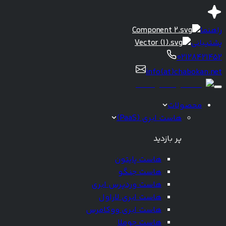
راهنما
پشتیبانی
02128421452
info(at)chabokan.net
محصولات
هاست ابری (PaaS)
پر بازدید
هاست پایتون
هاست جنگو
هاست وردپرس ابری
هاست ابری لاراول
هاست ابری ووکامرس
هاست جوملا