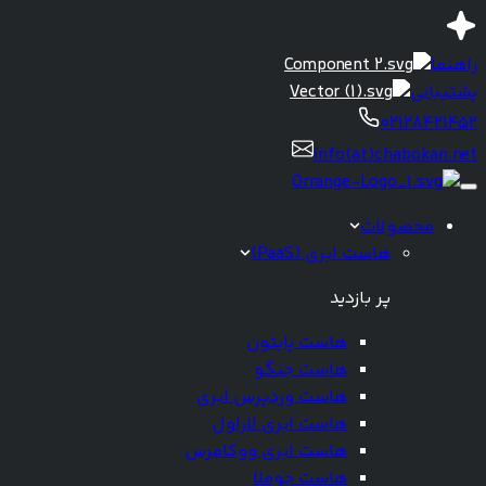
راهنما
پشتیبانی
02128421452
info(at)chabokan.net
محصولات
هاست ابری (PaaS)
پر بازدید
هاست پایتون
هاست جنگو
هاست وردپرس ابری
هاست ابری لاراول
هاست ابری ووکامرس
هاست جوملا