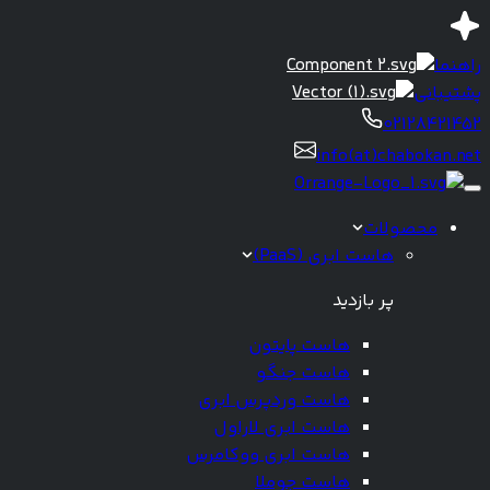
راهنما
پشتیبانی
02128421452
info(at)chabokan.net
محصولات
هاست ابری (PaaS)
پر بازدید
هاست پایتون
هاست جنگو
هاست وردپرس ابری
هاست ابری لاراول
هاست ابری ووکامرس
هاست جوملا