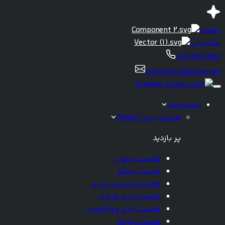
راهنما
پشتیبانی
02128421452
info(at)chabokan.net
محصولات
هاست ابری (PaaS)
پر بازدید
هاست پایتون
هاست جنگو
هاست وردپرس ابری
هاست ابری لاراول
هاست ابری ووکامرس
هاست جوملا