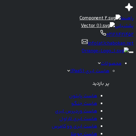
راهنما
پشتیبانی
02128421452
info(at)chabokan.net
محصولات
هاست ابری (PaaS)
پر بازدید
هاست پایتون
هاست جنگو
هاست وردپرس ابری
هاست ابری لاراول
هاست ابری ووکامرس
هاست جوملا