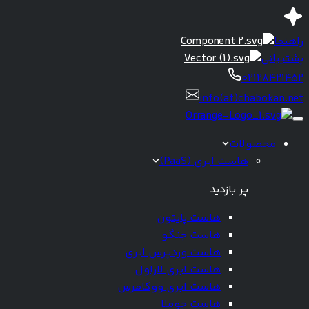
راهنما
پشتیبانی
02128421452
info(at)chabokan.net
محصولات
هاست ابری (PaaS)
پر بازدید
هاست پایتون
هاست جنگو
هاست وردپرس ابری
هاست ابری لاراول
هاست ابری ووکامرس
هاست جوملا