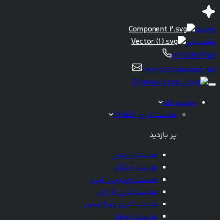
راهنما
پشتیبانی
02128421452
info(at)chabokan.net
محصولات
هاست ابری (PaaS)
پر بازدید
هاست پایتون
هاست جنگو
هاست وردپرس ابری
هاست ابری لاراول
هاست ابری ووکامرس
هاست جوملا