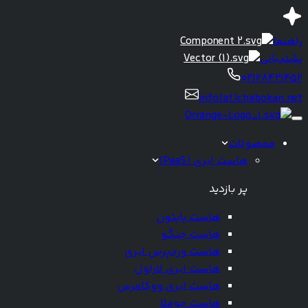
راهنما
پشتیبانی
02128421452
info(at)chabokan.net
محصولات
هاست ابری (PaaS)
پر بازدید
هاست پایتون
هاست جنگو
هاست وردپرس ابری
هاست ابری لاراول
هاست ابری ووکامرس
هاست جوملا