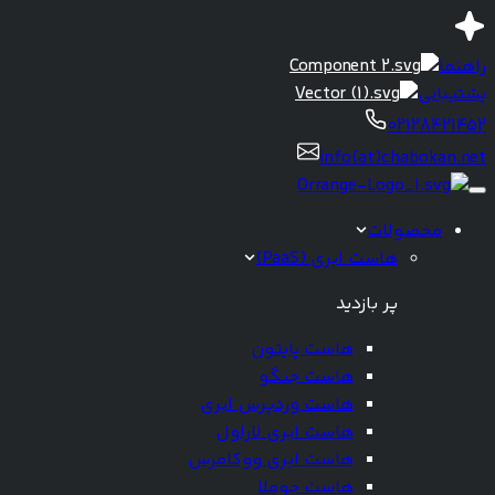
راهنما
پشتیبانی
02128421452
info(at)chabokan.net
محصولات
هاست ابری (PaaS)
پر بازدید
هاست پایتون
هاست جنگو
هاست وردپرس ابری
هاست ابری لاراول
هاست ابری ووکامرس
هاست جوملا