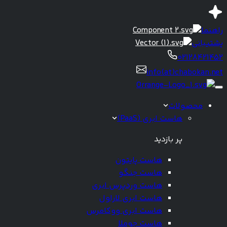
راهنما
پشتیبانی
02128421452
info(at)chabokan.net
محصولات
هاست ابری (PaaS)
پر بازدید
هاست پایتون
هاست جنگو
هاست وردپرس ابری
هاست ابری لاراول
هاست ابری ووکامرس
هاست جوملا