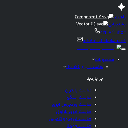
راهنما
پشتیبانی
02128421452
info(at)chabokan.net
محصولات
هاست ابری (PaaS)
پر بازدید
هاست پایتون
هاست جنگو
هاست وردپرس ابری
هاست ابری لاراول
هاست ابری ووکامرس
هاست جوملا