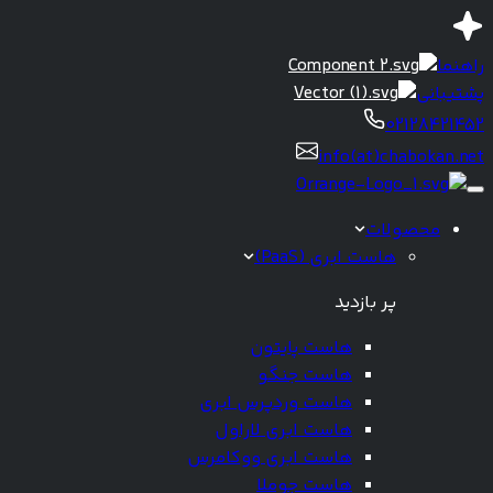
راهنما
پشتیبانی
02128421452
info(at)chabokan.net
محصولات
هاست ابری (PaaS)
پر بازدید
هاست پایتون
هاست جنگو
هاست وردپرس ابری
هاست ابری لاراول
هاست ابری ووکامرس
هاست جوملا