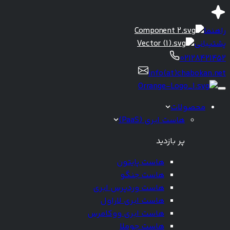
راهنما
پشتیبانی
02128421452
info(at)chabokan.net
محصولات
هاست ابری (PaaS)
پر بازدید
هاست پایتون
هاست جنگو
هاست وردپرس ابری
هاست ابری لاراول
هاست ابری ووکامرس
هاست جوملا