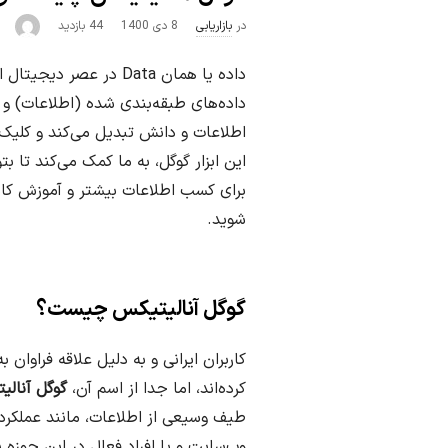
P
در
بازاریابی
8 دی 1400
44 بازدید
u
داده یا همان Data در
b
داده‌های طبقه‌بندی شده (اطلاعات) و 
l
اطلاعات و دانش تبدیل می‌کند و کلیک‌ها
i
این ابزار گوگل، به ما کمک می‌کند تا 
s
h
برای کسب اطلاعات بیشتر و آموزش ک
D
شوید.
a
t
e
گوگل آنالیتیکس چیست؟
کاربران ایرانی و به دلیل علاقه فراوان 
کرده‌اند، اما جدا از اسم آن،
گوگل آنالی
طیف وسیعی از اطلاعات، مانند عملکرد س
وب‌سایت و یا افراد فعال در این حوزه