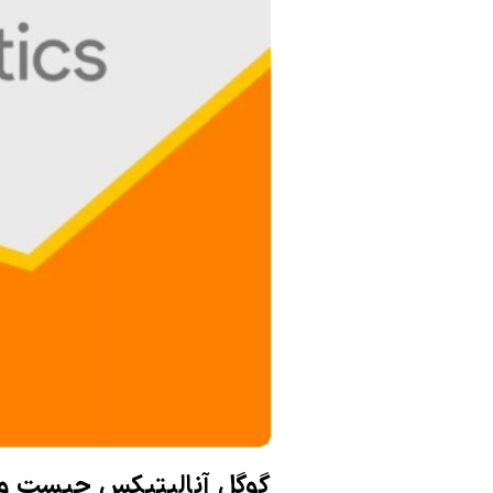
ک
ا
ن
گوگل آنالیتیکس چیست و 