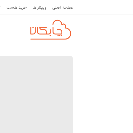
صفحه اصلی
وبینار ها
خرید هاست
ث
و
ب
ل
ا
گ
چ
ا
ب