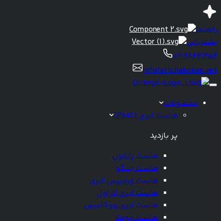
راهنما
پشتیبانی
02128421452
info(at)chabokan.net
محصولات
هاست ابری (PaaS)
پر بازدید
هاست پایتون
هاست جنگو
هاست وردپرس ابری
هاست ابری لاراول
هاست ابری ووکامرس
هاست جوملا