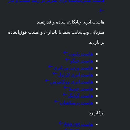
هاست مدیریت‌شده برای تمرکز بر رشد کسب و کار
هاست ابری چابکان، ساده و قدرتمند
میزبانی وب‌سایت شما با پایداری و امنیت فوق‌العاده
پر بازدید
هاست پایتون
هاست جنگو
هاست وردپرس ابری
هاست ابری لاراول
هاست ابری ووکامرس
هاست جوملا
هاست گولنگ
هاست پرستاشاپ
پرکاربرد
هاست Asp.net