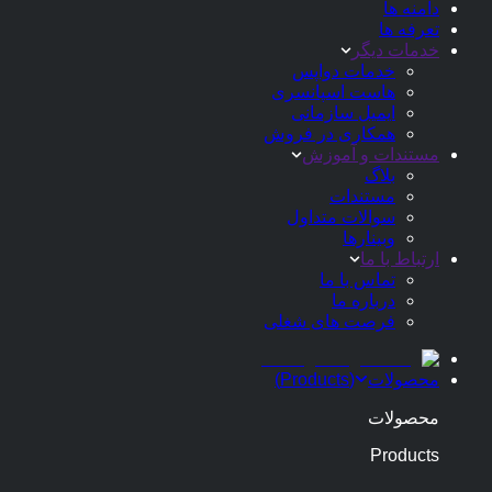
دامنه ها
تعرفه ها
خدمات دیگر
خدمات دواپس
هاست اسپانسری
ایمیل سازمانی
همکاری در فروش
مستندات و آموزش
بلاگ
مستندات
سوالات متداول
وبینارها
ارتباط با ما
تماس با ما
درباره ما
فرصت های شغلی
محصولات
(
Products
)
محصولات
Products