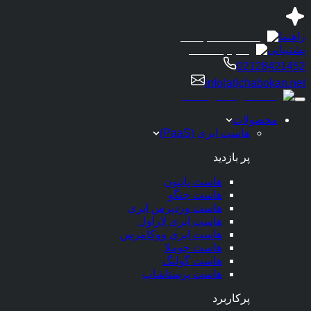
راهنما
پشتیبانی
02128421452
info(at)chabokan.net
محصولات
هاست ابری (PaaS)
پر بازدید
هاست پایتون
هاست جنگو
هاست وردپرس ابری
هاست ابری لاراول
هاست ابری ووکامرس
هاست جوملا
هاست گولنگ
هاست پرستاشاپ
پرکاربرد