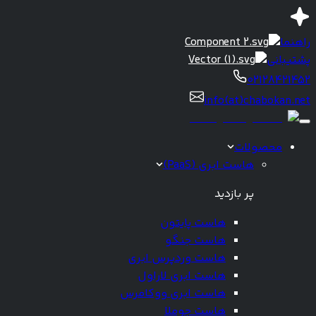
راهنما
پشتیبانی
02128421452
info(at)chabokan.net
محصولات
هاست ابری (PaaS)
پر بازدید
هاست پایتون
هاست جنگو
هاست وردپرس ابری
هاست ابری لاراول
هاست ابری ووکامرس
هاست جوملا