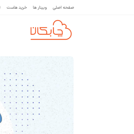
صفحه اصلی
وبینار ها
خرید هاست
ث
و
ب
ل
ا
گ
چ
ا
ب