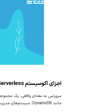
اجزای اکوسیستم Serverless را بشناسید!
مانند DynamoDB، سیستم‌های مدیریت API (API Gateway) برای روتینگ و احراز هویت که در ادامه معرفی‌شان کرده‌ایم: