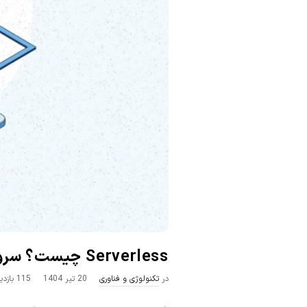
ک
ا
ن
Serverless چیست؟ سروری مقرون‌به‌صرفه ولی قدرتمند!
P
در
تکنولوژی و فناوری
20 تیر 1404
115 بازدید
u