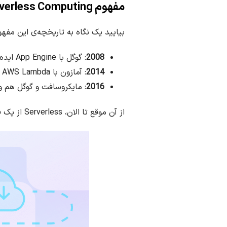
مفهوم Serverless Computing از کجا شروع شد؟
بیایید یک نگاه به تاریخچه‌ی این مفهوم
2008
: گوگل با App Engine ایده‌ی اجرای کد بدون مدیریت سرور را معرفی کرد.
2014
: آمازون با AWS Lambda سرورلس را وارد جریان اصلی کرد.
2016
: مایکروسافت و گوگل هم وارد بازی شدند با Functions
از آن موقع تا الان، Serverless از یک فناوری نوظهور به یک استاندارد جدی تبدیل شده است.