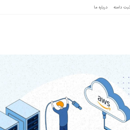
بت دامنه
درباره ما