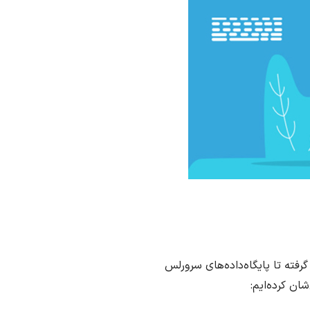
ورلس به معنای واقعی، یک مجموعه‌ی منسجم از ابزارهاست. از توابع اجرایی (FaaS) مثل AWS Lambda گرفته تا پایگاه‌داده‌های سرورلس