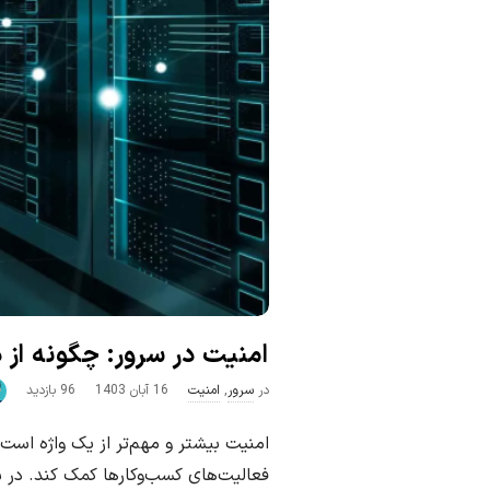
ک
ا
ن
امنیت در سرور: چگونه ا
P
در
سرور
,
امنیت
16 آبان 1403
96 بازدید
u
امنیت بیشتر و مهم‌تر از یک واژه است.
b
l