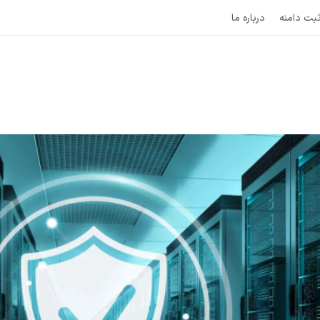
بت دامنه
درباره ما