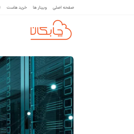
صفحه اصلی
وبینار ها
خرید هاست
ث
و
ب
ل
ا
گ
چ
ا
ب